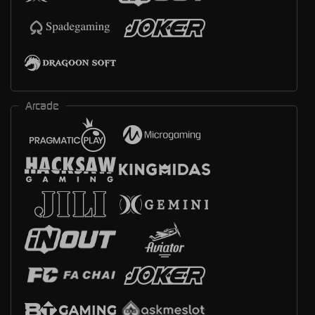
Arcade