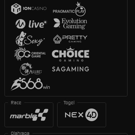
Race
Togel
Olahraga