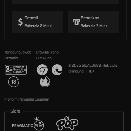
Deposit
Penarikan
Rata-rata 2 Menit
Rata-rata 3 Menit
Tanggung Jawab
Browser Yang
Bermain
Didukung
©2026 SIGACOR88. Hak cipta
dilindungi | 18+
Platform Penyedia Layanan
Slots