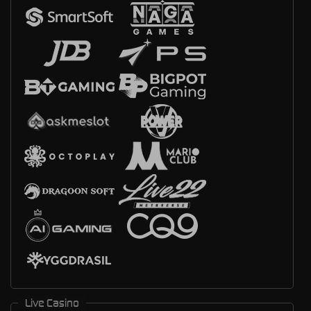
Live Casino