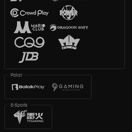
Poker
E-Sports