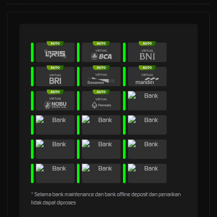
* Selama bank maintenance dan bank offline deposit dan penarikan
tidak dapat diproses