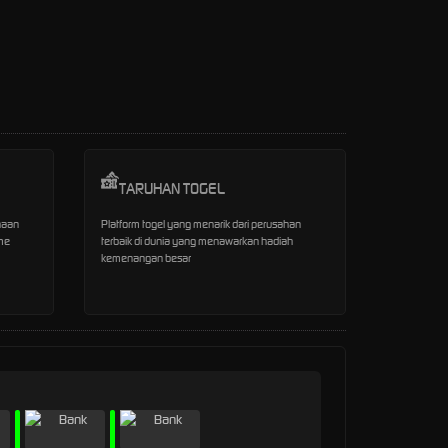
TARUHAN TOGEL
haan
Platform togel yang menarik dari perusahan
ame
terbaik di dunia yang menawarkan hadiah
kemenangan besar