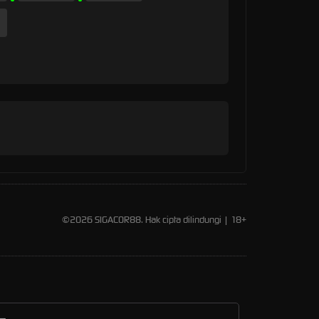
©2026 SIGACOR88. Hak cipta dilindungi | 18+