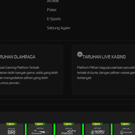
Arcade
Poker
E-Sports
Sabung Ayam
RUHAN OLAHRAGA
TARUHAN LIVE KASINO
ook Gaming Platform Terbaik
Platform Pilihan bagi perusahaan-perusa
kan lebih banyak game, odds yang lebih
terbaik di dunia, dengan pilihan variasi g
 dan menyediakan pilihan yang lebih
terbanyak
untuk pemain.