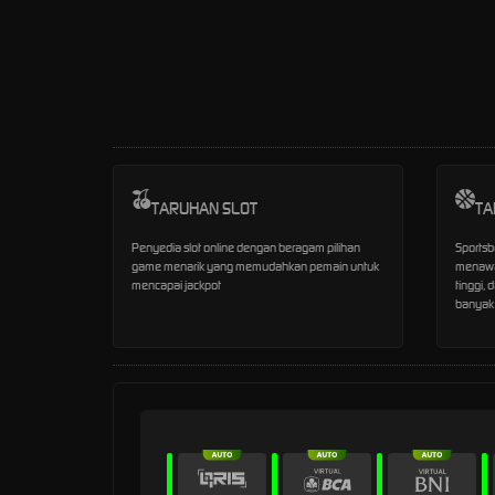
TARUHAN SLOT
TA
Penyedia slot online dengan beragam pilihan
Sportsb
game menarik yang memudahkan pemain untuk
menawar
mencapai jackpot
tinggi,
banyak 