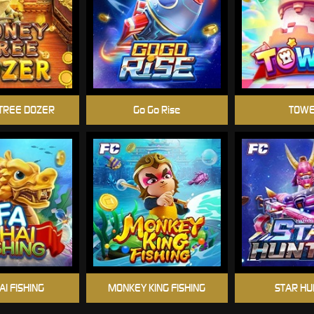
TREE DOZER
Go Go Rise
TOW
AI FISHING
MONKEY KING FISHING
STAR HU