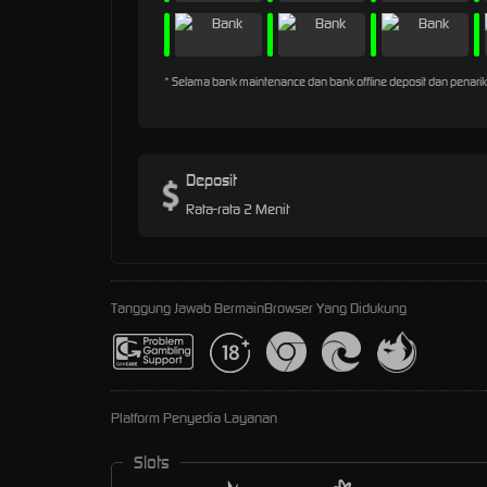
* Selama bank maintenance dan bank offline deposit dan penarik
Deposit
Rata-rata 2 Menit
Tanggung Jawab Bermain
Browser Yang Didukung
Platform Penyedia Layanan
Slots