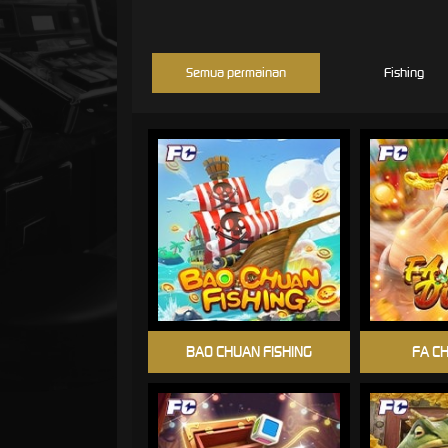
Semua permainan
Fishing
BAO CHUAN FISHING
FA C