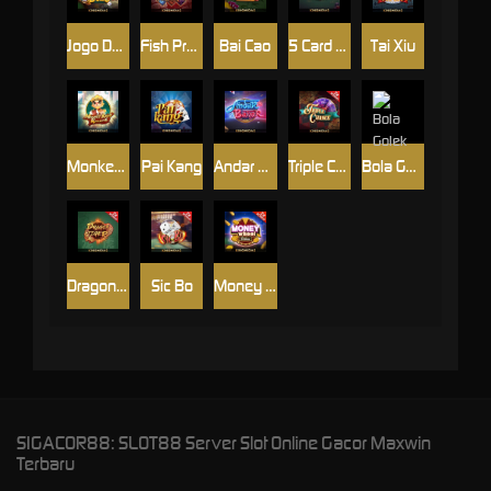
Jogo De Bozo
Fish Prawn Crab 2
Bai Cao
5 Card Poker
Tai Xiu
Monkey King Roulette
Pai Kang
Andar Bahar
Triple Chance
Bola Golek
Dragon Tiger 2
Sic Bo
Money Wheel Deluxe
SIGACOR88: SLOT88 Server Slot Online Gacor Maxwin
Terbaru