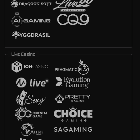
Live Casino