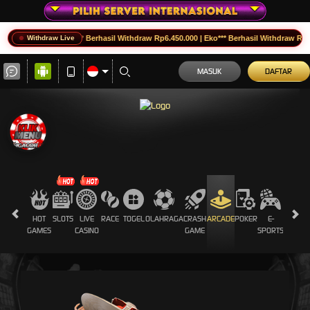
0.000 | Lex*** Berhasil Withdraw Rp6.450.000 | Eko*** Berhasil Withdraw Rp660.000 | O
Withdraw Live
MASUK
DAFTAR
HOT
SLOTS
LIVE
RACE
TOGEL
OLAHRAGA
CRASH
ARCADE
POKER
E-
SABUN
GAMES
CASINO
GAME
SPORTS
AYAM