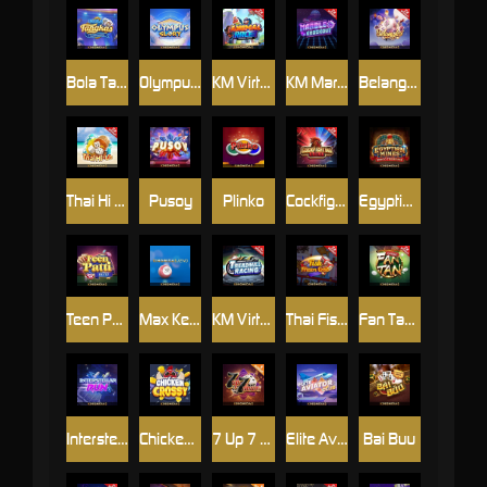
Bola Tangkas
Olympus Glory
KM Virtual Animal Race
KM Marble Knockout
Belangkai 2
Thai Hi Lo 2
Pusoy
Plinko
Cockfighting Arena
Egyptian Mines
Teen Patti Blitz
Max Keno
KM Virtual Treadmill Racing
Thai Fish Prawn Crab
Fan Tan Classic
Interstellar Run
Chicken Crossy
7 Up 7 Down Rush
Elite Aviator Club
Bai Buu