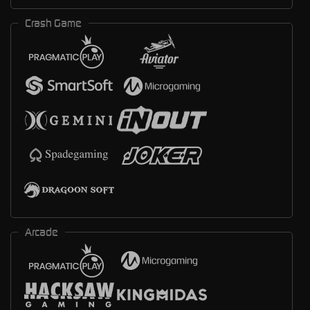
Crash Game
Arcade