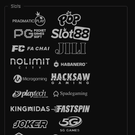
Slots