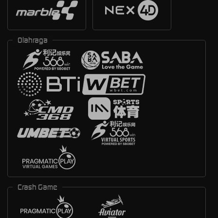
Olahraga
Crash Game