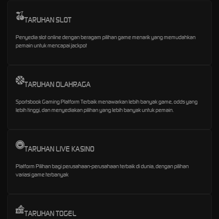
TARUHAN SLOT
Penyedia slot online dengan beragam pilihan game menarik yang memudahkan
pemain untuk mencapai jackpot
TARUHAN OLAHRAGA
Sportsbook Gaming Platform Terbaik menawarkan lebih banyak game, odds yang
lebih tinggi, dan menyediakan pilihan yang lebih banyak untuk pemain.
TARUHAN LIVE KASINO
Platform Pilihan bagi perusahaan-perusahaan terbaik di dunia, dengan pilihan
variasi game terbanyak
TARUHAN TOGEL