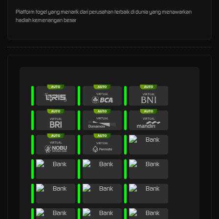
Platform togel yang menarik dari perusahan terbaik di dunia yang menawarkan
hadiah kemenangan besar