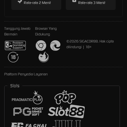
Rata-rata 2 Menit
Rata-rata 3 Menit
Tanggung Jawab
Browser Yang
Bermain
Didukung
©2026 SIGACOR88. Hak cipta
dilindungi | 18+
Platform Penyedia Layanan
Slots