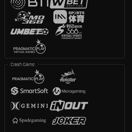
Crash Game