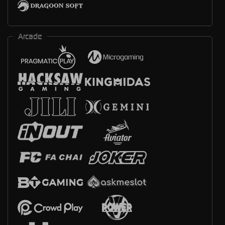
Arcade