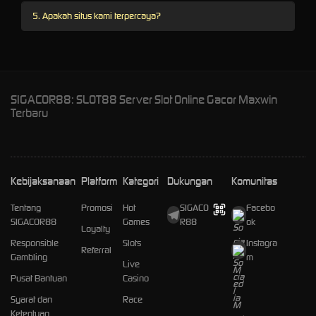
5. Apakah situs kami terpercaya?
SIGACOR88: SLOT88 Server Slot Online Gacor Maxwin
Terbaru
Kebijaksanaan
Platform
Kategori
Dukungan
Komunitas
Tentang
Promosi
Hot
SIGACO
Facebo
SIGACOR88
Games
R88
ok
Loyalty
Responsible
Slots
Instagra
Referral
Gambling
m
Live
Pusat Bantuan
Casino
Syarat dan
Race
Ketentuan