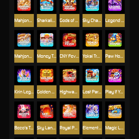
Mahjong Frenzy
Sharkalicious
Gods of Asgard
Sky Chasers
Legend of King Kong
Mahjong Frenzy : Tiles of Fortunes
Money Tree Slot
CNY Fever
Yokai Treasure
Paw House
Kirin Legends
Golden Lion
Highway Kings HD
Lost Paradise 2
Play If You Dare
Bozo's Trick
Sky Lantern
Royal Pastry Chef
Elementalist
Magic Lamp Carnival