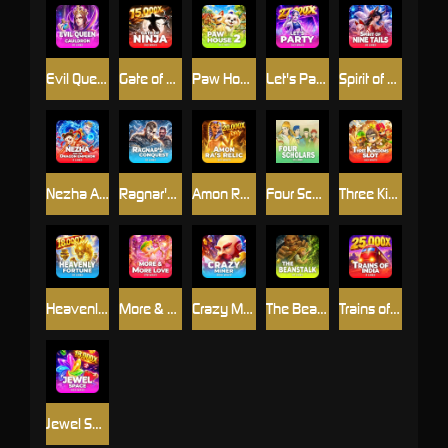
Evil Queen Cauldron
Gate of Ninja
Paw House 2
Let's Party
Spirit of Nine Tails
Nezha And The Dragon Emperor
Ragnar's Conquest
Amon Ra's Relic
Four Scholars
Three Kingdoms Slot
Heavenly Fortune
More & More Love
Crazy Miner
The Beanstalk
Trains of India
Jewel Space