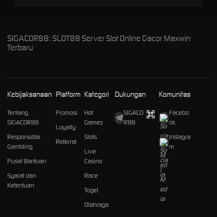
SIGACOR88: SLOT88 Server Slot Online Gacor Maxwin
Terbaru
Kebijaksanaan
Platform
Kategori
Dukungan
Komunitas
Tentang
Promosi
Hot
SIGACO
Facebo
SIGACOR88
Games
R88
ok
Loyalty
Responsible
Slots
Instagra
Referral
Gambling
m
Live
Pusat Bantuan
Casino
Syarat dan
Race
Ketentuan
Togel
Olahraga