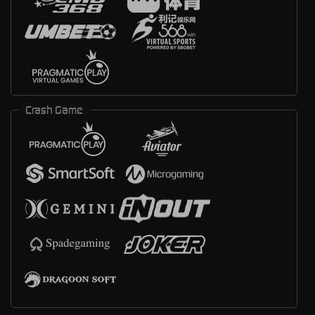
Crash Game