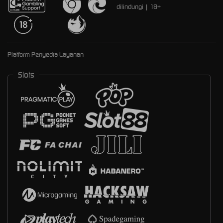
dilindungi | 18+
Platform Penyedia Layanan
Slots