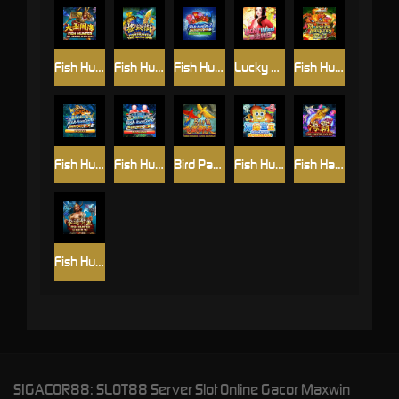
Fish Hunting: Da Sheng Nao Hai
Fish Hunting: Yao Qian Shu
Fish Hunter 2 EX-Novice
Lucky Wheel
Fish Hunter Monster Awaken
Fish Hunter 2 EX-Newbie
Fish Hunter 2 EX-My Club
Bird Paradise
Fish Hunter Spongebob
Fish Haiba
Fish Hunting: Li Kui Pi Yu
SIGACOR88: SLOT88 Server Slot Online Gacor Maxwin