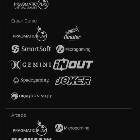
Crash Game
Arcade