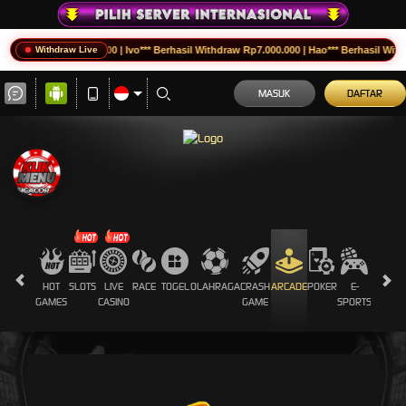
aw Rp1.580.000 | Ivo*** Berhasil Withdraw Rp7.000.000 | Hao*** Berhasil Withdraw Rp7.
Withdraw Live
MASUK
DAFTAR
HOT
SLOTS
LIVE
RACE
TOGEL
OLAHRAGA
CRASH
ARCADE
POKER
E-
SABUN
GAMES
CASINO
GAME
SPORTS
AYAM