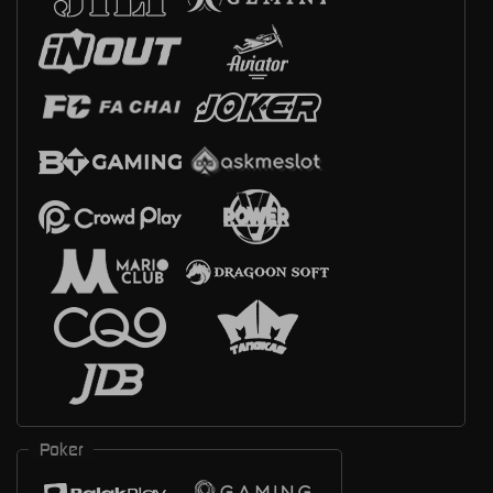
Poker