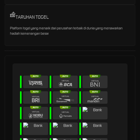
TARUHAN TOGEL
Platform togel yang menarik dari perusahan terbaik di dunia yang menawarkan
hadiah kemenangan besar