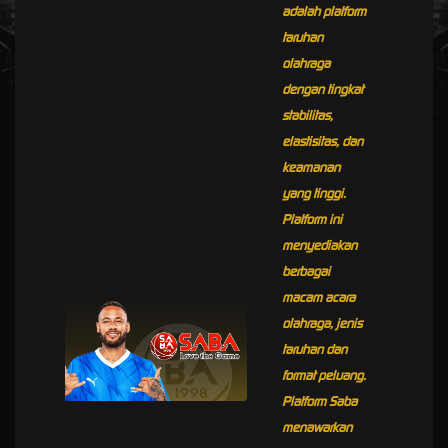
adalah platform
taruhan
olahraga
dengan tingkat
stabilitas,
elastisitas, dan
keamanan
yang tinggi.
Platform ini
menyediakan
berbagai
macam acara
olahraga, jenis
taruhan dan
format peluang.
Platform Saba
menawarkan