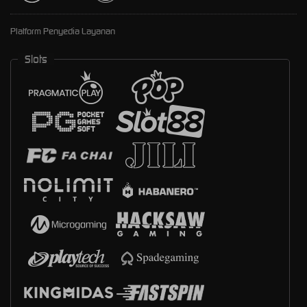
Platform Penyedia Layanan
Slots