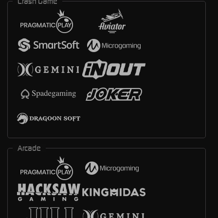
Crash Game
Arcade