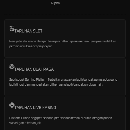
Ayam
TARUHAN SLOT
Penyedia slot online dengan beragam pilihan game menarik yang memudahkan
pemain untuk mencapai jackpot
TARUHAN OLAHRAGA
Sportsbook Gaming Platform Terbaik menawarkan lebih banyak game, odds yang
lebih tinggi, dan menyediakan pilihan yang lebih banyak untuk pemain.
TARUHAN LIVE KASINO
Platform Pilihan bagi perusahaan-perusahaan terbaik di dunia, dengan pilihan
variasi game terbanyak