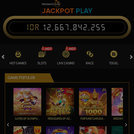
JACKPOT
PLAY
IDR
12,667,041,751
HOT GAMES
SLOTS
LIVE CASINO
RACE
TOGEL
OL
GAME POPULER
GATES OF OLYMPUS POP
TREASURES OF AZTEC
FORTUNE GARUDA 1000
MOCHI MANIA 1