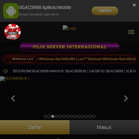
×
SIGACOR88 Aplikasi Mobile
UNDUH
Jangan tampilkan lagi hari ini
00 | Max*** Berhasil Withdraw Rp4.650.000 | Lex*** Berhasil Withdraw Rp5.650.000 | Le
Withdraw Live
 ✅ AKSES SITUS RESMI SIGACOR88 HANYA DI : SIGACOR88.IN | GACOR.TO/SIGACOR88 | KLIK.F
Daftar
Masuk