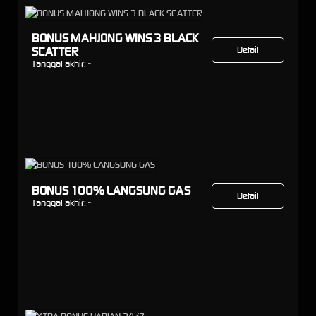
BONUS MAHJONG WINS 3 BLACK
SCATTER
Detail
Tanggal akhir:
-
BONUS 100% LANGSUNG GAS
Detail
Tanggal akhir:
-