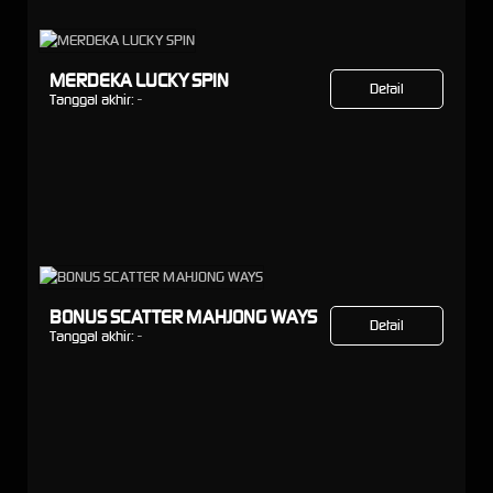
MERDEKA LUCKY SPIN
Detail
Tanggal akhir:
-
BONUS SCATTER MAHJONG WAYS
Detail
Tanggal akhir:
-