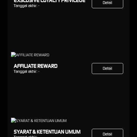
EXSLUSIVE LOYALTY PRIVILEGE
Detail
Tanggal akhir:
-
AFFILIATE REWARD
Detail
Tanggal akhir:
-
SYARAT & KETENTUAN UMUM
Detail