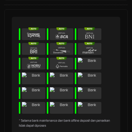
* Selama bank maintenance dan bank offline deposit dan penarikan
tidak dapat diproses