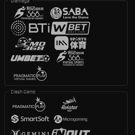
Olahraga
Crash Game