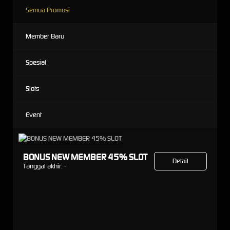
Semua Promosi
Member Baru
Spesial
Slots
Event
BONUS NEW MEMBER 45% SLOT
Detail
Tanggal akhir:
-