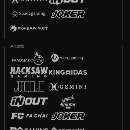
Arcade